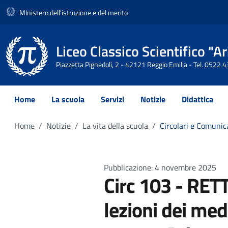
MInistero dell'istruzione e del merito
Liceo Classico Scientifico "
Piazzetta Pignedoli, 2 - 42121 Reggio Emilia - Tel. 0522
Home
La scuola
Servizi
Notizie
Didattica
Home
Notizie
La vita della scuola
Circolari e Comunic
Pubblicazione: 4 novembre 2025
Circ 103 - RETT
lezioni dei me