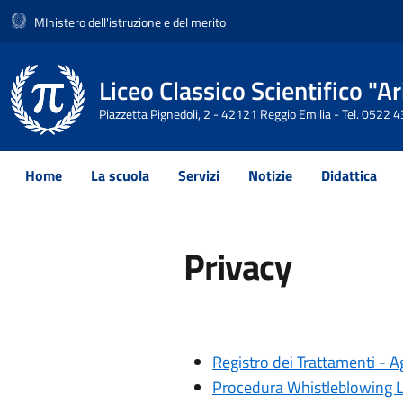
MInistero dell'istruzione e del merito
Liceo Classico Scientifico "
Piazzetta Pignedoli, 2 - 42121 Reggio Emilia - Tel. 0522
Home
La scuola
Servizi
Notizie
Didattica
Privacy
Registro dei Trattamenti - 
Procedura Whistleblowing L