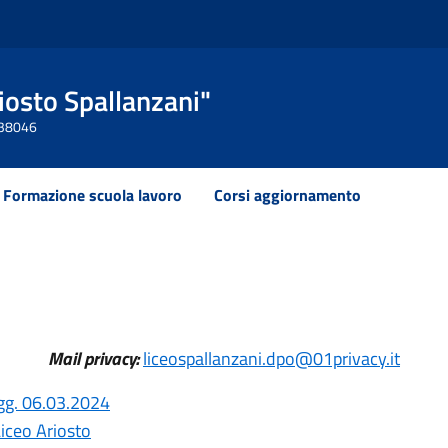
Ariosto Spallanzani"
 438046
Formazione scuola lavoro
Corsi aggiornamento
Mail privacy:
liceospallanzani.dpo@01privacy.it
Agg. 06.03.2024
iceo Ariosto