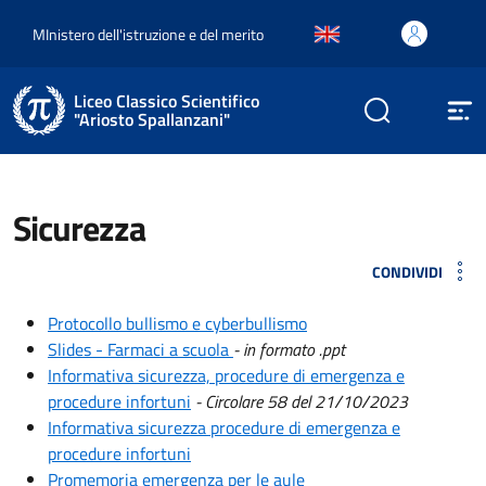
MInistero dell'istruzione e del merito
Liceo Classico Scientifico
"Ariosto Spallanzani"
Sicurezza
CONDIVIDI
Protocollo bullismo e cyberbullismo
Slides - Farmaci a scuola
- in formato .ppt
Informativa sicurezza, procedure di emergenza e
procedure infortuni
- Circolare 58 del 21/10/2023
Informativa sicurezza procedure di emergenza e
procedure infortuni
Promemoria emergenza per le aule