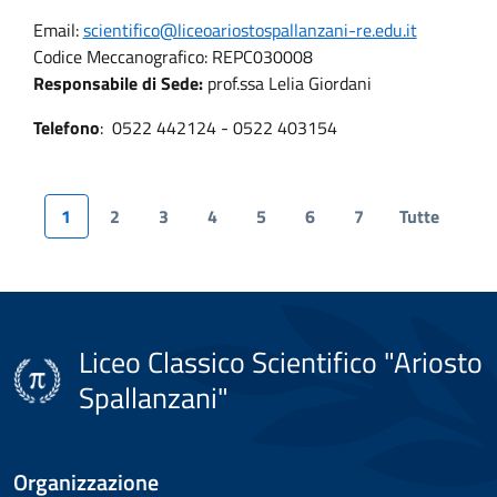
Email:
scientifico@liceoariostospallanzani-re.edu.it
Codice Meccanografico: REPC030008
Responsabile di Sede:
prof.ssa Lelia Giordani
Telefono
: 0522 442124 - 0522 403154
1
2
3
4
5
6
7
Tutte
Liceo Classico Scientifico "Ariosto
Spallanzani"
Organizzazione