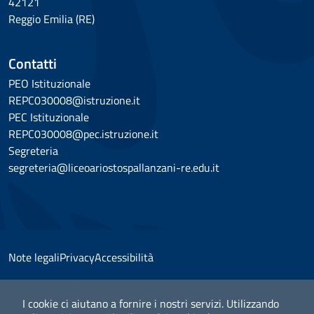
42121
Reggio Emilia (RE)
Contatti
PEO Istituzionale
REPC030008@istruzione.it
PEC Istituzionale
REPC030008@pec.istruzione.it
Segreteria
segreteria@liceoariostospallanzani-re.edu.it
Note legali
Privacy
Accessibilità
I cookie ci aiutano a fornire i nostri servizi. Utilizzando