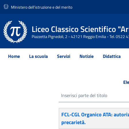
MInistero dell'istruzione e del merito
Liceo Classico Scientifico "
Piazzetta Pignedoli, 2 - 42121 Reggio Emilia - Tel. 0522
Home
La scuola
Servizi
Notizie
Didattica
El
Inserisci parte del titolo
Titolo
Data pubblicazione
FCL-CGL Organico ATA: autorizz
precarietà.