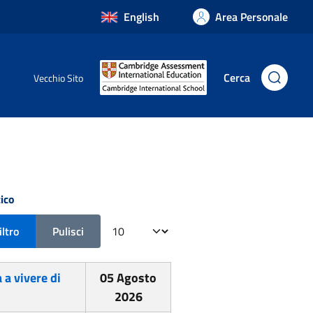
English
Area Personale
Cerca
Vecchio Sito
ico
Visualizza #
iltro
Pulisci
 a vivere di
05 Agosto
2026