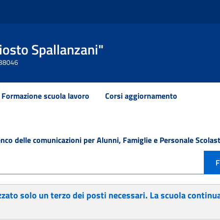
Ariosto Spallanzani"
 438046
Formazione scuola lavoro
Corsi aggiornamento
enco delle comunicazioni per Alunni, Famiglie e Personale Scolast
F
ato solo un terzo dei posti necessari. La scuola continua