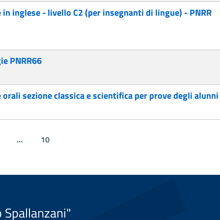
in inglese - livello C2 (per insegnanti di lingue) - PNRR
ogie PNRR66
 e orali sezione classica e scientifica per prove degli alunn
…
10
o Spallanzani"