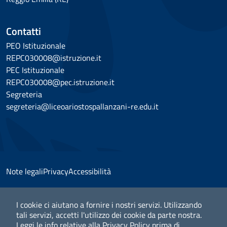
Contatti
PEO Istituzionale
REPC030008@istruzione.it
PEC Istituzionale
REPC030008@pec.istruzione.it
Segreteria
segreteria@liceoariostospallanzani-re.edu.it
Note legali
Privacy
Accessibilità
I cookie ci aiutano a fornire i nostri servizi. Utilizzando
tali servizi, accetti l'utilizzo dei cookie da parte nostra.
© 2025 Liceo Classico Scientifico "Ariosto Spallanzani" -
Leggi le info relative alla Privacy Policy prima di