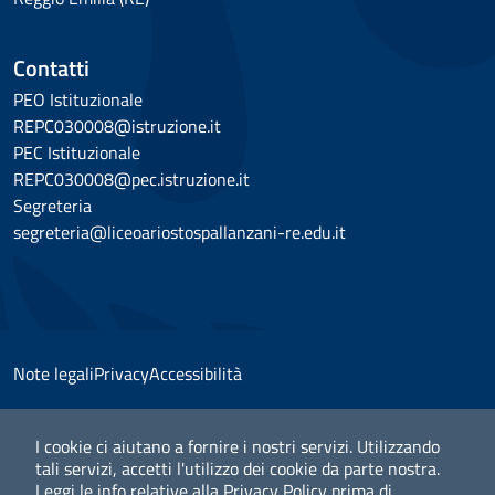
Contatti
PEO Istituzionale
REPC030008@istruzione.it
PEC Istituzionale
REPC030008@pec.istruzione.it
Segreteria
segreteria@liceoariostospallanzani-re.edu.it
Note legali
Privacy
Accessibilità
I cookie ci aiutano a fornire i nostri servizi. Utilizzando
tali servizi, accetti l'utilizzo dei cookie da parte nostra.
© 2025 Liceo Classico Scientifico "Ariosto Spallanzani" -
Leggi le info relative alla Privacy Policy prima di