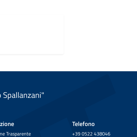
o Spallanzani"
zione
Telefono
ne Trasparente
+39 0522 438046