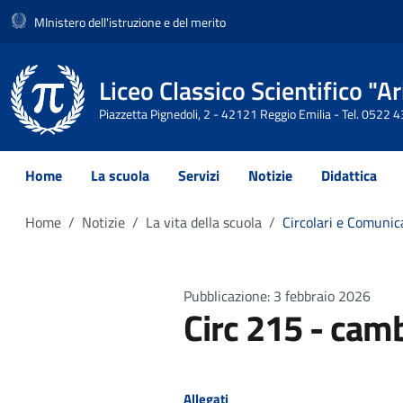
MInistero dell'istruzione e del merito
Liceo Classico Scientifico "
Piazzetta Pignedoli, 2 - 42121 Reggio Emilia - Tel. 0522
Home
La scuola
Servizi
Notizie
Didattica
Home
Notizie
La vita della scuola
Circolari e Comunic
Pubblicazione: 3 febbraio 2026
Circ 215 - camb
Allegati