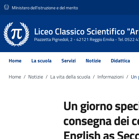
MInistero dell'istruzione e del merito
Liceo Classico Scientifico "
Piazzetta Pignedoli, 2 - 42121 Reggio Emilia - Tel. 0522
Home
La scuola
Servizi
Notizie
Didattica
Home
Notizie
La vita della scuola
Informazioni
Un 
Un giorno speci
consegna dei ce
English as Se