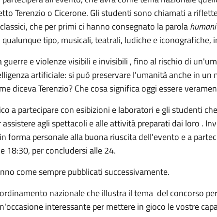
etto Terenzio o Cicerone. Gli studenti sono chiamati a riflett
 classici, che per primi ci hanno consegnato la parola
humani
 qualunque tipo, musicali, teatrali, ludiche e iconografiche,
guerre e violenze visibili e invisibili , fino al rischio di un'
elligenza artificiale: si può preservare l'umanità anche in u
, come diceva Terenzio? Che cosa significa oggi essere verame
sico a partecipare con esibizioni e laboratori e gli studenti 
ssistere agli spettacoli e alle attività preparati dai loro . In
 in forma personale alla buona riuscita dell'evento e a partec
e 18:30, per concludersi alle 24.
ranno come sempre pubblicati successivamente.
ordinamento nazionale che illustra il tema del concorso per g
'occasione interessante per mettere in gioco le vostre capaci