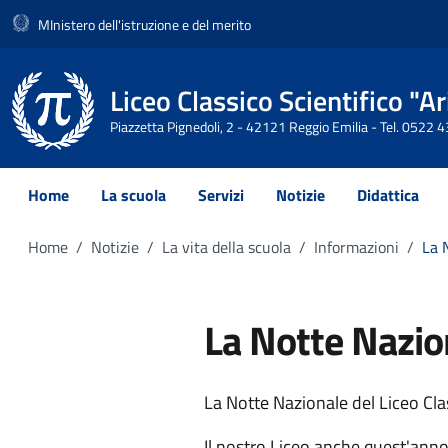
MInistero dell'istruzione e del merito
Liceo Classico Scientifico "
Piazzetta Pignedoli, 2 - 42121 Reggio Emilia - Tel. 0522
Home
La scuola
Servizi
Notizie
Didattica
Home
Notizie
La vita della scuola
Informazioni
La 
La Notte Nazion
La Notte Nazionale del Liceo Cla
Il nostro Liceo anche quest'anno