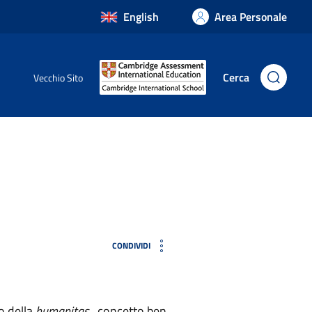
English
Area Personale
Cerca
Vecchio Sito
CONDIVIDI
o della
humanitas
, concetto ben