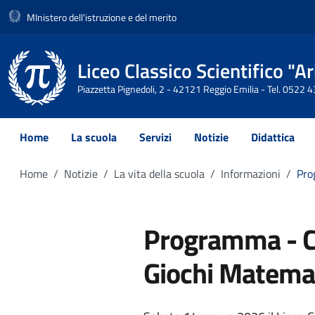
MInistero dell'istruzione e del merito
Liceo Classico Scientifico "
Piazzetta Pignedoli, 2 - 42121 Reggio Emilia - Tel. 0522
Home
La scuola
Servizi
Notizie
Didattica
Home
Notizie
La vita della scuola
Informazioni
Pro
Programma - Ca
Giochi Matemat