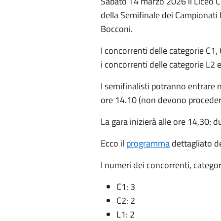
Sabato 14 marzo 2026 il Liceo Cla
della Semifinale dei Campionati I
Bocconi.
I concorrenti delle categorie C1
i concorrenti delle categorie L2
I semifinalisti potranno entrare n
ore 14.10 (non devono procedere 
La gara inizierà alle ore 14,30; d
Ecco il
programma
dettagliato d
I numeri dei concorrenti, catego
C1: 3
C2: 2
L1: 2