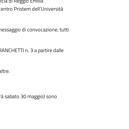
ncia di Reggio Emilia
 centro Pristem dell’Università
messaggio di convocazione; tutti
 FRANCHETTI n. 3 a partire dalle
ltre.
errà sabato 30 maggio) sono