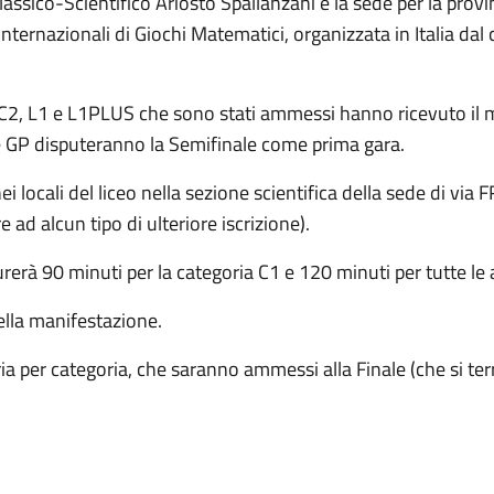
ssico-Scientifico Ariosto Spallanzani è la sede per la provi
nternazionali di Giochi Matematici, organizzata in Italia dal
, C2, L1 e L1PLUS che sono stati ammessi hanno ricevuto il 
 e GP disputeranno la Semifinale come prima gara.
ei locali del liceo nella sezione scientifica della sede di via
ad alcun tipo di ulteriore iscrizione).
urerà 90 minuti per la categoria C1 e 120 minuti per tutte le a
ella manifestazione.
ria per categoria, che saranno ammessi alla Finale (che si t