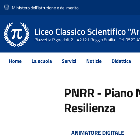
MInistero dell'istruzione e del merito
Liceo Classico Scientifico "
Piazzetta Pignedoli, 2 - 42121 Reggio Emilia - Tel. 0522
Home
La scuola
Servizi
Notizie
Didattica
PNRR - Piano N
Resilienza
ANIMATORE DIGITALE