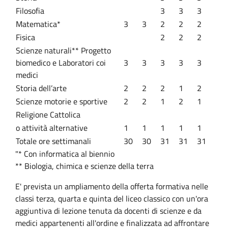
Filosofia
3
3
3
Matematica*
3
3
2
2
2
Fisica
2
2
2
Scienze naturali** Progetto
biomedico e Laboratori coi
3
3
3
3
3
medici
Storia dell’arte
2
2
2
1
2
Scienze motorie e sportive
2
2
1
2
1
Religione Cattolica
o attività alternative
1
1
1
1
1
Totale ore settimanali
30
30
31
31
31
"* Con informatica al biennio
** Biologia, chimica e scienze della terra
E' prevista un ampliamento della offerta formativa nelle
classi terza, quarta e quinta del liceo classico con un'ora
aggiuntiva di lezione tenuta da docenti di scienze e da
medici appartenenti all'ordine e finalizzata ad affrontare