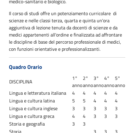
medico-sanitario e biologico.
Il corso di studi offre un potenziamento curricolare di
scienze e
nelle classi terza, quarta e quinta un'ora
aggiuntiva di lezione tenuta da docenti di scienze e da
medici appartenenti all'ordine e finalizzata ad affrontare
le discipline di base del percorso professionale di medici,
con funzioni orientative e professionalizzanti.
Quadro Orario
1°
2°
3°
4°
5°
DISCIPLINA
anno
anno
anno
anno
anno
Lingua e letteratura italiana
4
4
4
4
4
Lingua e cultura latina
5
5
4
4
4
Lingua e cultura inglese
3
3
3
3
3
Lingua e cultura greca
4
4
3
3
3
Storia e geografia
3
3
Storia
3
3
3