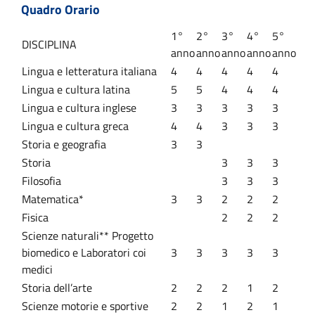
Quadro Orario
1°
2°
3°
4°
5°
DISCIPLINA
anno
anno
anno
anno
anno
Lingua e letteratura italiana
4
4
4
4
4
Lingua e cultura latina
5
5
4
4
4
Lingua e cultura inglese
3
3
3
3
3
Lingua e cultura greca
4
4
3
3
3
Storia e geografia
3
3
Storia
3
3
3
Filosofia
3
3
3
Matematica*
3
3
2
2
2
Fisica
2
2
2
Scienze naturali** Progetto
biomedico e Laboratori coi
3
3
3
3
3
medici
Storia dell’arte
2
2
2
1
2
Scienze motorie e sportive
2
2
1
2
1